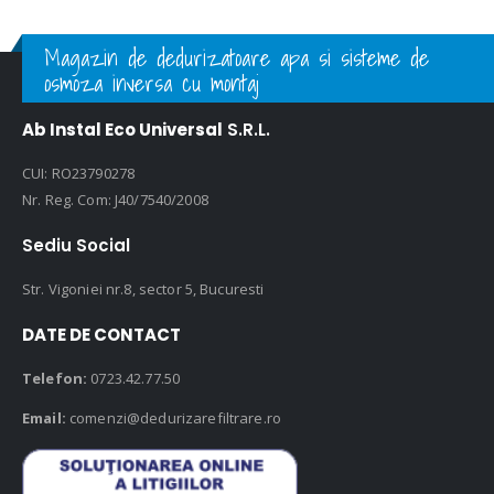
Magazin de dedurizatoare apa si sisteme de
osmoza inversa cu montaj
Ab Instal Eco Universal
S.R.L.
CUI: RO23790278
Nr. Reg. Com: J40/7540/2008
Sediu Social
Str. Vigoniei nr.8, sector 5, Bucuresti
DATE DE CONTACT
Telefon:
0723.42.77.50
Email:
comenzi@dedurizarefiltrare.ro