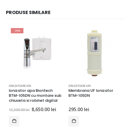
PRODUSE SIMILARE
-35%
IONIZATOARE APA
IONIZATOARE APA
I
Ionizator apa Biontech
Membrana UF Ionizator
P
BTM-105DN cu montare sub
BTM-105DN
1
chiuveta si robinet digital
Prețul
Prețul
8,650.00
lei
295.00
lei
2
13,300.00
lei
inițial
curent
a
este:
fost:
8,650.00 lei.
13,300.00 lei.