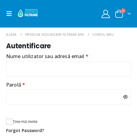
0
ACASA
PRODUSE DEDURIZARE FILTRARE APA
CONTUL MEU
Autentificare
Obligatoriu
Nume utilizator sau adresă email
*
Obligatoriu
Parolă
*
Ține-mă minte
Forgot Password?