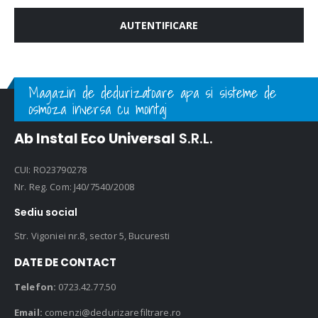
AUTENTIFICARE
Magazin de dedurizatoare apa si sisteme de
osmoza inversa cu montaj
Ab Instal Eco Universal
S.R.L.
CUI: RO23790278
Nr. Reg. Com: J40/7540/2008
Sediu social
Str. Vigoniei nr.8, sector 5, Bucuresti
DATE DE CONTACT
Telefon:
0723.42.77.50
Email:
comenzi@dedurizarefiltrare.ro