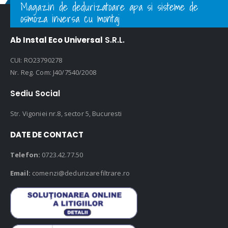
Magazin de dedurizatoare apa si sisteme de
osmoza inversa cu montaj
Ab Instal Eco Universal
S.R.L.
CUI: RO23790278
Nr. Reg. Com: J40/7540/2008
Sediu Social
Str. Vigoniei nr.8, sector 5, Bucuresti
DATE DE CONTACT
Telefon:
0723.42.77.50
Email:
comenzi@dedurizarefiltrare.ro