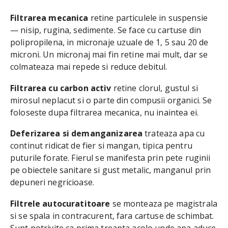
Filtrarea mecanica
retine particulele in suspensie
— nisip, rugina, sedimente. Se face cu cartuse din
polipropilena, in micronaje uzuale de 1, 5 sau 20 de
microni. Un micronaj mai fin retine mai mult, dar se
colmateaza mai repede si reduce debitul.
Filtrarea cu carbon activ
retine clorul, gustul si
mirosul neplacut si o parte din compusii organici. Se
foloseste dupa filtrarea mecanica, nu inaintea ei.
Deferizarea si demanganizarea
trateaza apa cu
continut ridicat de fier si mangan, tipica pentru
puturile forate. Fierul se manifesta prin pete ruginii
pe obiectele sanitare si gust metalic, manganul prin
depuneri negricioase.
Filtrele autocuratitoare
se monteaza pe magistrala
si se spala in contracurent, fara cartuse de schimbat.
Sunt potrivite ca prima treapta acolo unde apa aduce