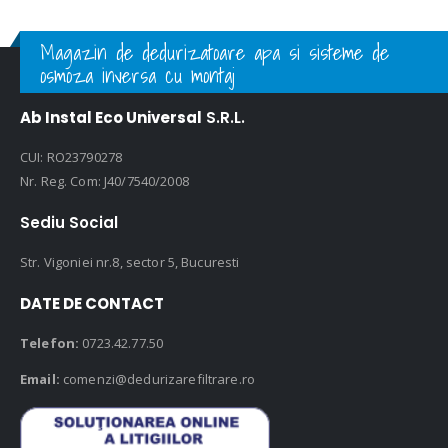
Magazin de dedurizatoare apa si sisteme de
osmoza inversa cu montaj
Ab Instal Eco Universal
S.R.L.
CUI: RO23790278
Nr. Reg. Com: J40/7540/2008
Sediu Social
Str. Vigoniei nr.8, sector 5, Bucuresti
DATE DE CONTACT
Telefon:
0723.42.77.50
Email:
comenzi@dedurizarefiltrare.ro