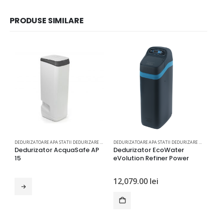
PRODUSE SIMILARE
DEDURIZATOARE APA STATII DEDURIZARE APA
DEDURIZATOARE APA STATII DEDURIZARE APA
Dedurizator AcquaSafe AP
Dedurizator EcoWater
D
15
eVolution Refiner Power
12,079.00
lei
4