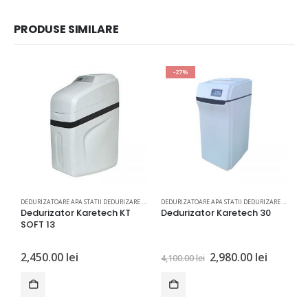
PRODUSE SIMILARE
-27%
DEDURIZATOARE APA STATII DEDURIZARE APA
DEDURIZATOARE APA STATII DEDURIZARE APA
Dedurizator Karetech KT
Dedurizator Karetech 30
D
SOFT 13
e
Prețul
Prețul
2,450.00
lei
2,980.00
lei
1
4,100.00
lei
inițial
curent
a
este:
fost:
2,980.00
4,100.00 lei.