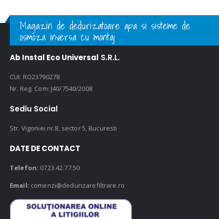
Magazin de dedurizatoare apa si sisteme de
osmoza inversa cu montaj
Ab Instal Eco Universal
S.R.L.
CUI: RO23790278
Nr. Reg. Com: J40/7540/2008
Sediu Social
Str. Vigoniei nr.8, sector 5, Bucuresti
DATE DE CONTACT
Telefon:
0723.42.77.50
Email:
comenzi@dedurizarefiltrare.ro