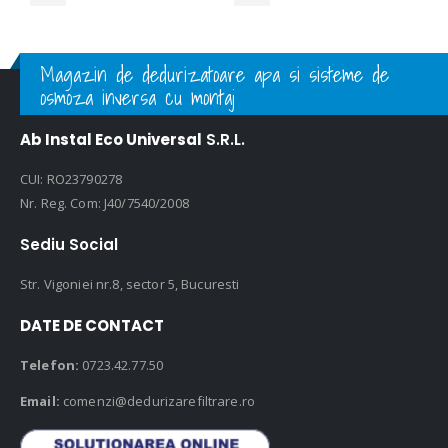
Magazin de dedurizatoare apa si sisteme de
osmoza inversa cu montaj
Ab Instal Eco Universal
S.R.L.
CUI: RO23790278
Nr. Reg. Com: J40/7540/2008
Sediu Social
Str. Vigoniei nr.8, sector 5, Bucuresti
DATE DE CONTACT
Telefon:
0723.42.77.50
Email:
comenzi@dedurizarefiltrare.ro