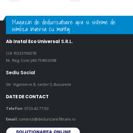
Magazin de dedurizatoare apa si sisteme de
osmoza inversa cu montaj
Ab Instal Eco Universal
S.R.L.
CUI: RO23790278
Nr. Reg. Com: J40/7540/2008
Sediu Social
Str. Vigoniei nr.8, sector 5, Bucuresti
DATE DE CONTACT
Telefon:
0723.42.77.50
Email:
comenzi@dedurizarefiltrare.ro