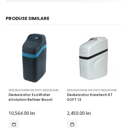
PRODUSE SIMILARE
DEDURIZATOARE APA STATII DEDURIZARE APA
DEDURIZATOARE APA STATII DEDURIZARE APA
Dedurizator EcoWater
Dedurizator Karetech KT
D
eVolution Refiner Boost
SOFT 13
S
10,564.00
lei
2,450.00
lei
2