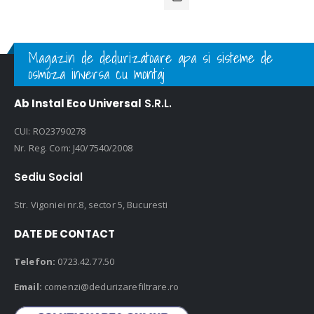
Magazin de dedurizatoare apa si sisteme de
osmoza inversa cu montaj
Ab Instal Eco Universal
S.R.L.
CUI: RO23790278
Nr. Reg. Com: J40/7540/2008
Sediu Social
Str. Vigoniei nr.8, sector 5, Bucuresti
DATE DE CONTACT
Telefon:
0723.42.77.50
Email:
comenzi@dedurizarefiltrare.ro